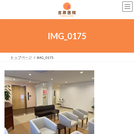
コ
ナ
ン
ビ
テ
ゲ
ン
ー
ツ
シ
へ
ョ
IMG_0175
ス
ン
キ
に
ッ
移
プ
動
トップページ
IMG_0175