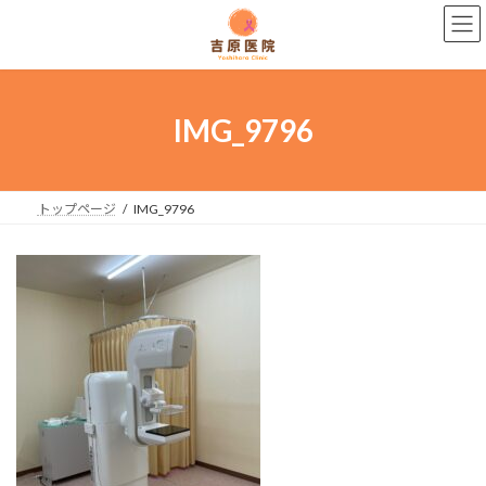
コ
ナ
ン
ビ
テ
ゲ
ン
ー
ツ
シ
へ
ョ
IMG_9796
ス
ン
キ
に
ッ
移
プ
動
トップページ
IMG_9796