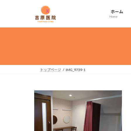
コ
ナ
ン
ビ
ホーム
テ
ゲ
Home
ン
ー
ツ
シ
へ
ョ
ス
ン
キ
に
ッ
移
プ
動
トップページ
IMG_9739-1